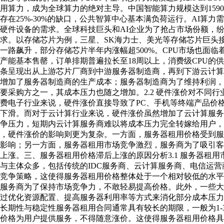
用算力，成为全球算力的绝对主导。中国智能算力规模达到1590 
存在25%-30%的缺口，公共智算中心基本满负荷运行。AI算
等硬件设备的需求。全球科技巨头和AI企业为了抢占市场份额，
求。以存储芯片为例，三星、SK海力士、美光等存储芯片巨头接连
一路飙升，部分存储芯片半年内涨幅超500%。CPU市场也面临
U产能基本售罄，订单排期普遍拉长至18周以上，消费级CPU
条呈现出从上游芯片厂商到中游服务器制造商，再到下游云计算
增加了服务器制造商的生产成本；服务器制造商为了维持利润，
要采购方之一，其成本压力也随之增加。2.2 硬件涨价对不同
费电子行业来说，硬件涨价直接导致了PC、手机等终端产品价
下滑。而对于云计算行业来说，硬件涨价虽然增加了云计算服务
争压力，短期内云计算服务商难以将成本压力完全转嫁给用户，
，硬件涨价的影响则更为复杂。一方面，服务器租用价格受到服
影响；另一方面，服务器租用市场竞争激烈，服务商为了吸引客
上涨。三、服务器租用价格滞后上涨的原因分析3.1 服务器租
与主体众多，包括传统的IDC服务商、云计算服务商、电信运
竞争策略，这使得服务器租用价格整体处于一个相对较低的水平
服务商为了保持市场竞争力，不敢轻易提高价格。此外，一些大
过优化资源配置、提高服务器利用率等方式来消化部分成本压力，
长期性与稳定性服务器租用合同通常具有较长的期限，一般为1-
价格为用户提供服务，不得随意涨价。这使得服务器租用价格具