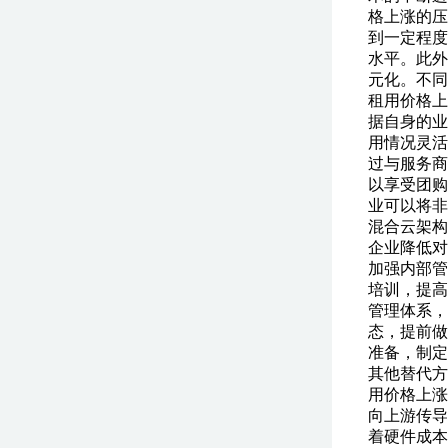
格上涨的压
到一定程度
水平。此外
元化。不同
租用价格上
据自身的业
用情况灵活
过与服务商
以享受团购
业可以将非
混合云架构
企业降低对
加强内部管
培训，提高
管理体系，
态，提前做
准备，制定
其他替代方
用价格上涨
向上游传导
着硬件成本