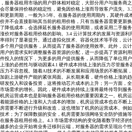
，服务器租用市场的用户群体相对稳定，大部分用户与服务商之
会尽量保持价格的稳定性，避免因价格上涨而导致客户流失。3.
和更新周期，一般为3-5年。在服务器的使用周期内，其硬件成
价并不会直接影响其当前的租用价格，只有当服务器需要更新换
了降低成本，会选择延长服务器的使用周期，或者采用二手服务
涨价对服务器租用价格的影响。3.4 云计算技术的发展与资源
率得到了显著提升。通过虚拟化技术、容器化技术等手段，云计
多个用户提供服务，从而提高了服务器的使用效率。此外，云计
用户的需求实时调整服务器资源的分配，进一步提高了资源利用
件投入的情况下，为更多的用户提供服务，从而降低了单位用户
上涨的必然性与驱动因素4.1 硬件成本持续上涨的压力尽管服
压力不容忽视。随着AI技术的不断发展和应用场景的不断拓展，
加剧上游硬件产能的紧张局面。从长期来看，硬件价格上涨的趋
研发投入和设备投资，这将推动芯片成本的上升；另一方面，全
市场需求的增长。因此，硬件成本的持续上涨将最终传导到服务器
机房运营成本也是影响服务器租用价格的重要因素之一。机房运
着能源价格的上涨和人力成本的增加，机房运营成本也在不断上
房需要不断进行升级和改造，这也增加了机房的运营成本。例如
技术；为了保障数据的安全，机房需要加强网络安全防护措施等
在服务器租用价格上。4.3 市场需求结构的变化随着数字经济
越多的企业开始将业务迁移到云端，对服务器的需求呈现出个性