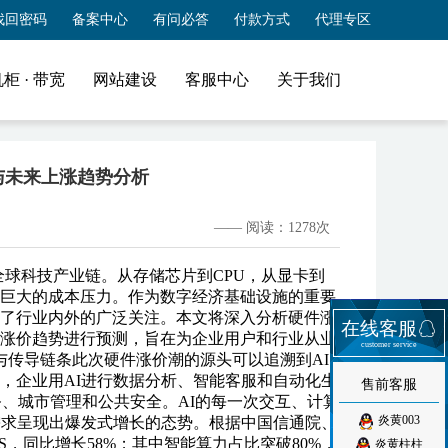
找回密码
备案中心
有问必答
付款方式
代理专区
柜 ·
带宽
网站建设
客服中心
关于我们
与未来上涨趋势分析
—— 阅读：1278次
全球科技产业链。从存储芯片到CPU，从显卡到
巨大的成本压力。作为数字经济基础设施的重要
了行业内外的广泛关注。本文将深入分析硬件涨
在线客服
涨价趋势进行预测，旨在为企业用户和行业从业
customer service
与传导链条此次硬件涨价潮的源头可以追溯到AI
业，企业用AI进行数据分析、智能客服和自动化生
售前客服
务、城市管理和公共安全。AI的每一次交互、计算
炎黄003
需求呈现出爆发式增长的态势。根据中国信通院、
OPS，同比增长58%；其中智能算力占比突破80%，
炎黄柱柱