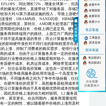
EFLOPS，同比增长72%，增速全球第一，但高
炎黄牛牛
力需求的爆发式增长，直接带动了对服务器、存储芯
炎黄甜甜
纷纷加大对AI算力基础设施的投入，导致上游硬件
炎黄菲菲
涨价，DRAM内存、NAND闪存、HBM高带
炎黄小小
着类似的情况，英特尔、AMD两大处理器厂商的
的供货周期也持续拉长，价格上调已是定局。硬件涨
售后客服
服务商和终端用户的路径。上游芯片厂商的价格
工单提交
不得不提高服务器的售价；而云计算服务商作为
技术支持
行业的影响硬件涨价对不同行业的影响程度存在差
格的上涨，抑制了消费者的购买需求，使得行业整
投诉表扬
商的成本，但由于云计算服务具有一定的价格粘
售后投诉1
因此行业整体的价格上涨幅度相对较小。在服务
售后投诉2
务器硬件成本、机房运营成本、网络带宽成本等
户，往往会采取低价策略，这也在一定程度上抑
用市场的竞争格局服务器租用市场是一个高度竞争
营商等。不同服务商之间为了争夺市场份额，往往
。在硬件涨价的背景下，虽然服务器租用成本有
型云计算服务商由于具有规模优势和成本控制能
因此其价格上涨的动力相对较弱。3.2 服务器
3年，甚至更长。在合同期内，服务商需要按照
有一定的刚性，难以随着硬件价格的上涨而及时