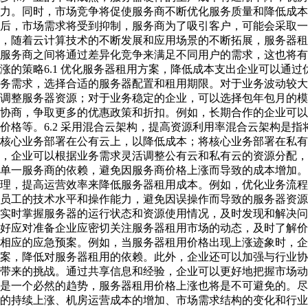
力。同时，市场竞争将促使服务商不断优化服务质量和降低成本
后，市场需求将受到抑制，服务商为了吸引客户，可能会采取一
，随着云计算技术的不断发展和应用场景的不断拓展，服务器租
服务商之间将通过差异化竞争来满足不同用户的需求，这也将有
涨的策略6.1 优化服务器租用方案，降低成本支出企业可以通
务需求，选择合适的服务器配置和租用期限。对于业务波动较大
调整服务器资源；对于业务稳定的企业，可以选择包年包月的模
协商，争取更多的优惠政策和折扣。例如，长期合作的企业可以
价格等。6.2 采用混合云架构，提高资源利用率混合云架构是
核心业务部署在公有云上，以降低成本；将核心业务部署在私有
，企业可以根据业务需求灵活调整公有云和私有云的资源分配，
单一服务商的依赖，避免因服务商价格上涨而导致的成本增加。6
理，提高运营效率来降低服务器租用成本。例如，优化业务流程
员工的技术水平和操作能力，避免因误操作而导致的服务器资源
实时掌握服务器的运行状态和资源使用情况，及时发现和解决问题
好应对准备企业应密切关注服务器租用市场的动态，及时了解价
相应的应急预案。例如，当服务器租用价格出现上涨迹象时，企
案，降低对服务器租用的依赖。此外，企业还可以加强与行业协
带来的挑战。通过共享信息和经验，企业可以更好地把握市场动
是一个必然的趋势，服务器租用价格上涨也将是不可避免的。尽
的持续上涨、机房运营成本的增加、市场需求结构的变化和行业