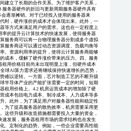
间建立了长期的合作关系。为了维护客户关系，
3 服务器硬件的折旧与更新周期服务器硬件具有
本会逐渐摊销。对于已经投入使用的服务器来
代时，硬件涨价的成本才会体现出来。此外，一
器等方式来满足用户的需求。这也在一定程度上
利用率的提升云计算技术的快速发展，使得服务器
算服务商可以将一台物理服务器分割成多个虚拟
算服务商还可以通过动态资源调度、负载均衡等
率。资源利用率的提升，使得云计算服务商能够
的成本，缓解了硬件涨价带来的压力。四、服务
务器租用价格目前尚未出现明显上涨，但硬件成本
全球AI算力需求还将继续保持快速增长的态势，
势难以逆转。一方面，芯片制造工艺的不断升级
球半导体产业的产能扩张需要一定的时间，短期
租用价格上。4.2 机房运营成本的增加除了硬
营成本包括电力成本、制冷成本、人力成本等多
升。此外，为了满足用户对服务器性能和稳定性
，为了提高服务器的散热效率，机房需要采用更
。这些升级和改造措施都需要投入大量的资金，
的快速发展，服务器租用市场的需求结构也在发生
化、定制化的趋势。例如，一些企业需要高性能