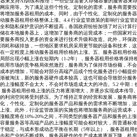
务器来支持AI训练和推理；一些企业需要大存储容量的服务器来
网应用等。为了满足这些个性化、定制化的需求，服务商需要投
将增加服务器租用的成本。同时，由于个性化、定制化的服务器
动服务器租用价格整体上涨。4.4 行业监管政策的影响行业监
全和隐私保护意识的不断提高，各国政府纷纷加强了对云计算行
储在本地服务器上，这增加了服务商的运营成本；一些国家对云
要服务商投入更多的资金来进行技术升级和改造。此外，环保政
消耗和碳排放，一些地区要求机房采用更节能的设备和技术，这
在一定程度上推动服务器租用价格的上涨。五、服务器租用价格上
局部出现小幅上涨在短期内（1-2年），服务器租用价格将保持
租用市场的竞争格局依然激烈，服务商为了保持市场份额，不会
成本的增加，可能会对部分高端产品或个性化服务进行小幅提价
渐被淘汰，新的服务器硬件成本较高，这也可能会导致部分服务
的上涨幅度不会太大，不会对市场造成太大的冲击。5.2 中期
），服务器租用价格上涨的压力将逐渐增大，并逐步实现成本传导
的利润空间将受到挤压。为了维持正常的经营和发展，服务商将
化，个性化、定制化的服务器产品和服务的需求将不断增加，这
上涨。此外，行业监管政策的实施也将增加服务商的运营成本，
涨幅度将在10%-20%之间，不同类型的服务器产品和服务的上
容量服务器等高端产品的上涨幅度可能会相对较大，而普通标准型
于稳定，与成本形成动态平衡在长期（5年以上），服务器租用
步和产业的不断成熟，服务器硬件的生产成本将逐渐下降，机房